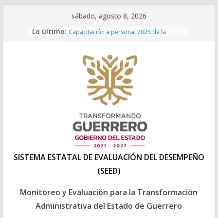
Saltar
sábado, agosto 8, 2026
al
Lo último:
Capacitación a personal 2025 de la
contenido
Direccion General de Evaluación de la
SEPLADER
INEGI – POBREZA MULTIDIMENSIONAL
2024
Programa Anual de Evaluación 2026
Formatos Presupuesto 2027
Formatos Presupuesto 2026
SISTEMA ESTATAL DE EVALUACIÓN DEL DESEMPEÑO
(SEED)
Monitoreo y Evaluación para la Transformación
Administrativa del Estado de Guerrero