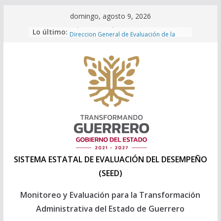
Saltar
domingo, agosto 9, 2026
al
Lo último:
Capacitación a personal 2025 de la
contenido
Direccion General de Evaluación de la
SEPLADER
INEGI – POBREZA MULTIDIMENSIONAL
2024
Programa Anual de Evaluación 2026
Formatos Presupuesto 2027
Formatos Presupuesto 2026
SISTEMA ESTATAL DE EVALUACIÓN DEL DESEMPEÑO
(SEED)
Monitoreo y Evaluación para la Transformación
Administrativa del Estado de Guerrero