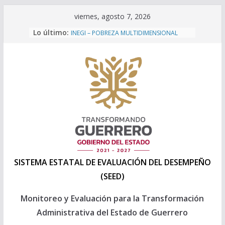
Saltar
viernes, agosto 7, 2026
al
Lo último:
INEGI – POBREZA MULTIDIMENSIONAL
contenido
2024
Programa Anual de Evaluación 2026
Formatos Presupuesto 2027
Formatos Presupuesto 2026
Capacitación a personal 2025 de la
Direccion General de Evaluación de la
SEPLADER
SISTEMA ESTATAL DE EVALUACIÓN DEL DESEMPEÑO
(SEED)
Monitoreo y Evaluación para la Transformación
Administrativa del Estado de Guerrero