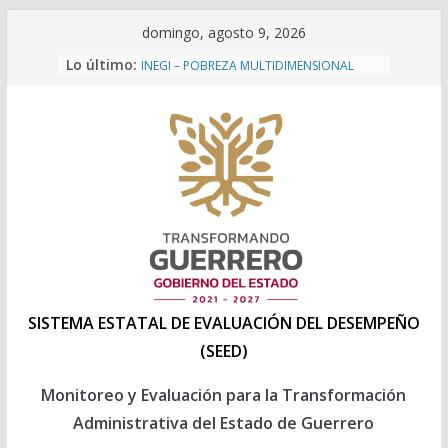
Saltar
domingo, agosto 9, 2026
al
Lo último:
INEGI – POBREZA MULTIDIMENSIONAL
contenido
2024
Programa Anual de Evaluación 2026
Formatos Presupuesto 2027
Formatos Presupuesto 2026
Capacitación a personal 2025 de la
Direccion General de Evaluación de la
SEPLADER
SISTEMA ESTATAL DE EVALUACIÓN DEL DESEMPEÑO
(SEED)
Monitoreo y Evaluación para la Transformación
Administrativa del Estado de Guerrero