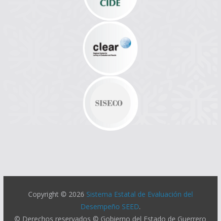
Copyright © 2026
Sistema Estatal de Evaluación del
Desempeño SEED
.
© Derechos reservados © Gobierno del Estado de Guerrero