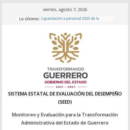
Saltar
viernes, agosto 7, 2026
al
Lo último:
Capacitación a personal 2025 de la
contenido
Direccion General de Evaluación de la
SEPLADER
INEGI – POBREZA MULTIDIMENSIONAL
2024
Programa Anual de Evaluación 2026
Formatos Presupuesto 2027
Formatos Presupuesto 2026
SISTEMA ESTATAL DE EVALUACIÓN DEL DESEMPEÑO
(SEED)
Monitoreo y Evaluación para la Transformación
Administrativa del Estado de Guerrero