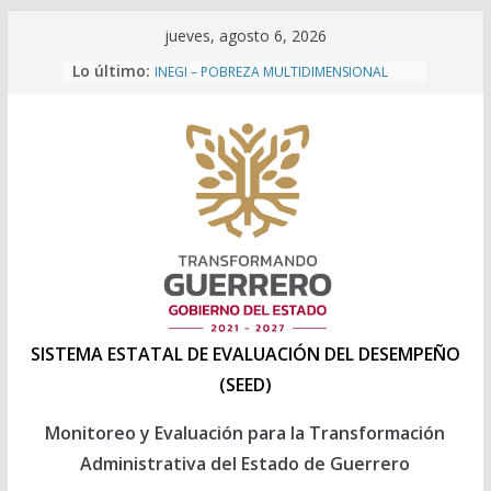
Saltar
jueves, agosto 6, 2026
al
Lo último:
INEGI – POBREZA MULTIDIMENSIONAL
contenido
2024
Programa Anual de Evaluación 2026
Formatos Presupuesto 2027
Formatos Presupuesto 2026
Capacitación a personal 2025 de la
Direccion General de Evaluación de la
SEPLADER
SISTEMA ESTATAL DE EVALUACIÓN DEL DESEMPEÑO
(SEED)
Monitoreo y Evaluación para la Transformación
Administrativa del Estado de Guerrero