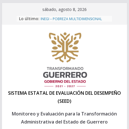
Saltar
sábado, agosto 8, 2026
Capacitación a personal 2025 de la
al
Lo último:
Direccion General de Evaluación de la
contenido
SEPLADER
INEGI – POBREZA MULTIDIMENSIONAL
2024
Programa Anual de Evaluación 2026
Formatos Presupuesto 2027
Formatos Presupuesto 2026
SISTEMA ESTATAL DE EVALUACIÓN DEL DESEMPEÑO
(SEED)
Monitoreo y Evaluación para la Transformación
Administrativa del Estado de Guerrero