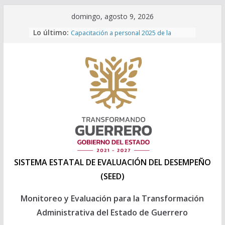
Saltar
domingo, agosto 9, 2026
al
Lo último:
Capacitación a personal 2025 de la
contenido
Direccion General de Evaluación de la
SEPLADER
INEGI – POBREZA MULTIDIMENSIONAL
2024
Programa Anual de Evaluación 2026
Formatos Presupuesto 2027
Formatos Presupuesto 2026
SISTEMA ESTATAL DE EVALUACIÓN DEL DESEMPEÑO
(SEED)
Monitoreo y Evaluación para la Transformación
Administrativa del Estado de Guerrero