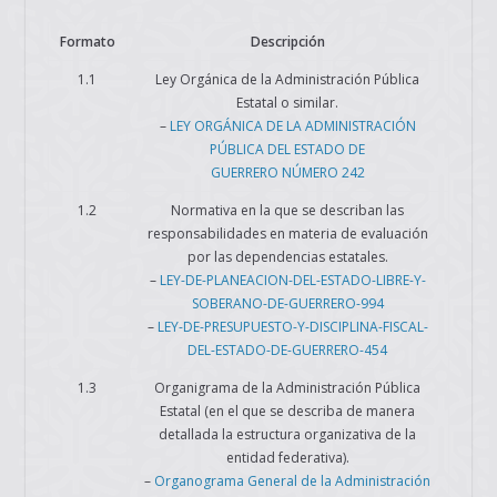
Formato
Descripción
1.1
Ley Orgánica de la Administración Pública
Estatal o similar.
–
LEY ORGÁNICA DE LA ADMINISTRACIÓN
PÚBLICA DEL ESTADO DE
GUERRERO NÚMERO 242
1.2
Normativa en la que se describan las
responsabilidades en materia de evaluación
por las dependencias estatales.
–
LEY-DE-PLANEACION-DEL-ESTADO-LIBRE-Y-
SOBERANO-DE-GUERRERO-994
–
LEY-DE-PRESUPUESTO-Y-DISCIPLINA-FISCAL-
DEL-ESTADO-DE-GUERRERO-454
1.3
Organigrama de la Administración Pública
Estatal (en el que se describa de manera
detallada la estructura organizativa de la
entidad federativa).
–
Organograma General de la Administración