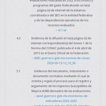
evaluaciones realizadas en 2022 a los fondos y
programas del gasto federalizado en la(s)
página (s) de internet de la instancia
coordinadora del SEO en la entidad federativa
y de las dependencias ejecutoras de los
recursos evaluados.
–
4.1.rar
4.2
Evidencia de la difusión en la(s) página (s) de
internet correspondiente(s) del Anexo 1 de la
Norma del CONAC publicada el 4 de abril de
2013 en el Diario Oficial de la Federación.
–
SEED-guerrero-gob-mx-normas-de-conac-
2023-03-13-12_10_36
5.1
Evidencia del mecanismo, instrumento o
documento normativo mediante el cual se
orienta y regula el proceso para el registro y
seguimiento de los Aspectos Susceptibles de
Mejora (ASM) derivados de las evaluaciones.
–
seed-guerrero-gob-mx-monitoreo-de-
indicadores-2022-2023
–
seed-guerrero-gob-mx-2023-03-aspectos-