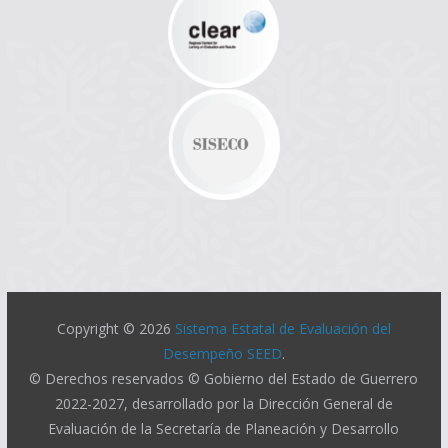
Copyright © 2026
Sistema Estatal de Evaluación del
Desempeño SEED
.
© Derechos reservados © Gobierno del Estado de Guerrero
2022-2027, desarrollado por la Dirección General de
Evaluación de la Secretaría de Planeación y Desarrollo